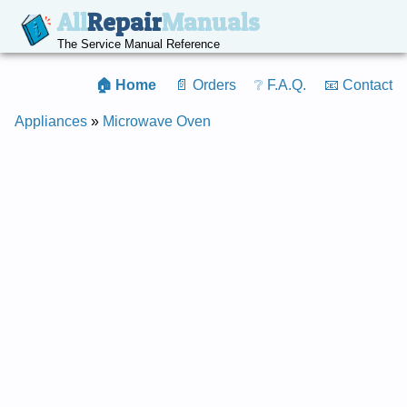
All
Repair
Manuals
The Service Manual Reference
🏠 Home
📄 Orders
❔ F.A.Q.
📧 Contact
Appliances
»
Microwave Oven