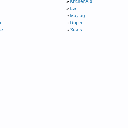
»
KitchenAid
»
LG
»
Maytag
ir
»
Roper
re
»
Sears