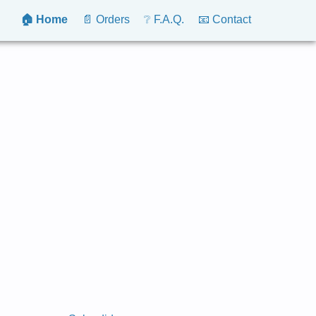
🏠 Home
📄 Orders
❔ F.A.Q.
📧 Contact