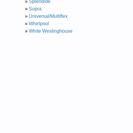
»
Splendide
»
Supra
»
Universal/Multiflex
»
Whirlpool
»
White Westinghouse