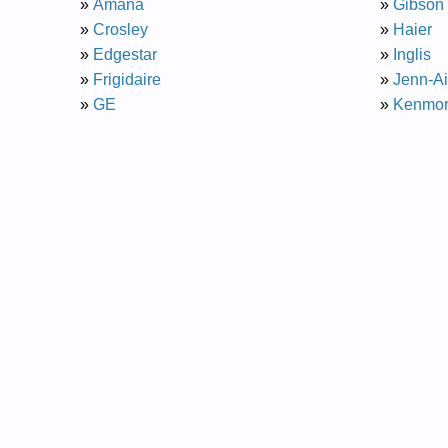
»
Amana
»
Gibson
»
Crosley
»
Haier
»
Edgestar
»
Inglis
»
Frigidaire
»
Jenn-A
»
GE
»
Kenmo