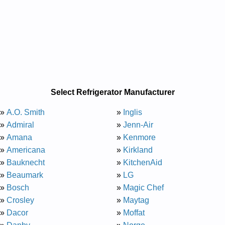
Select Refrigerator Manufacturer
»
A.O. Smith
»
Inglis
»
Admiral
»
Jenn-Air
»
Amana
»
Kenmore
»
Americana
»
Kirkland
»
Bauknecht
»
KitchenAid
»
Beaumark
»
LG
»
Bosch
»
Magic Chef
»
Crosley
»
Maytag
»
Dacor
»
Moffat