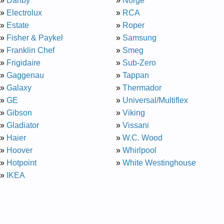
»
Danby
»
Norge
»
Electrolux
»
RCA
»
Estate
»
Roper
»
Fisher & Paykel
»
Samsung
»
Franklin Chef
»
Smeg
»
Frigidaire
»
Sub-Zero
»
Gaggenau
»
Tappan
»
Galaxy
»
Thermador
»
GE
»
Universal/Multiflex
»
Gibson
»
Viking
»
Gladiator
»
Vissani
»
Haier
»
W.C. Wood
»
Hoover
»
Whirlpool
»
Hotpoint
»
White Westinghouse
»
IKEA