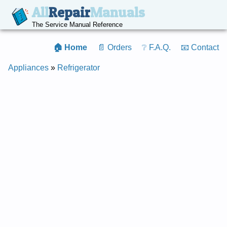
All
Repair
Manuals
The Service Manual Reference
🏠 Home
📄 Orders
❔ F.A.Q.
📧 Contact
Appliances
»
Refrigerator