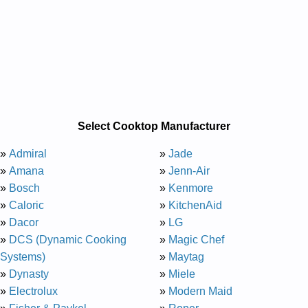
Select Cooktop Manufacturer
»
Admiral
»
Jade
»
Amana
»
Jenn-Air
»
Bosch
»
Kenmore
»
Caloric
»
KitchenAid
»
Dacor
»
LG
»
DCS (Dynamic Cooking
»
Magic Chef
Systems)
»
Maytag
»
Dynasty
»
Miele
»
Electrolux
»
Modern Maid