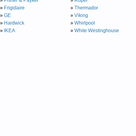
»
Fisher & Paykel
»
Roper
»
Frigidaire
»
Thermador
»
GE
»
Viking
»
Hardwick
»
Whirlpool
»
IKEA
»
White Westinghouse