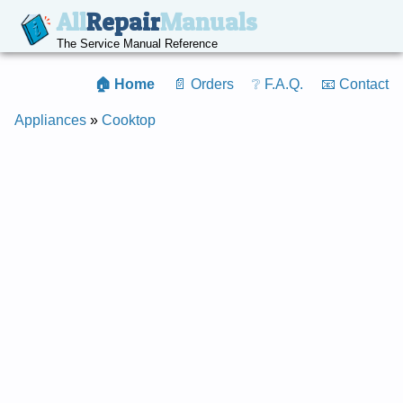
All
Repair
Manuals
The Service Manual Reference
🏠 Home
📄 Orders
❔ F.A.Q.
📧 Contact
Appliances
»
Cooktop